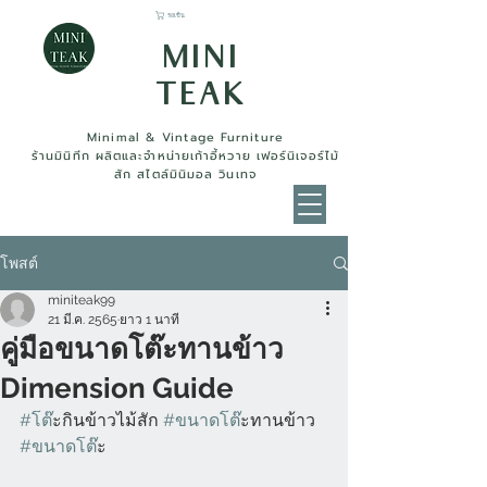
รถเข็น
MINI
TEAK
Minimal & Vintage Furniture
ร้านมินิทีก ผลิตและจำหน่ายเก้าอี้หวาย เฟอร์นิเจอร์ไม้
สัก สไตล์มินิมอล วินเทจ
โพสต์
miniteak99
21 มี.ค. 2565
ยาว 1 นาที
คู่มือขนาดโต๊ะทานข้าว
Dimension Guide
#โต
๊ะกินข้าวไม้สัก 
#ขนาดโต
๊ะทานข้าว 
#ขนาดโต
๊ะ