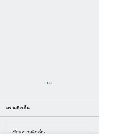
ความคิดเห็น
เขียนความคิดเห็น…
การสั่งทำโต๊ะทำงานไม้สัก
คำแนะนำในการเล