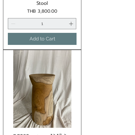
Stool
Price
THB 3,800.00
Add to Cart