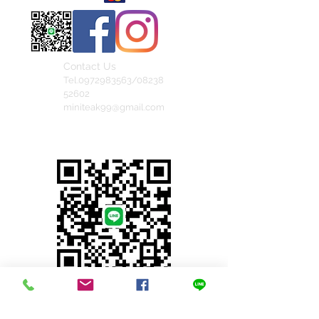
Contact Us
Tel.0972983563/08238
52602
miniteak99@gmail.com
สั่งสินค้าผ่าน Line
© 2023 by INDOOR. Proudly created with
Wix.com