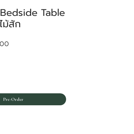
Bedside Table
ไม้สัก
Price
.00
Pre-Order