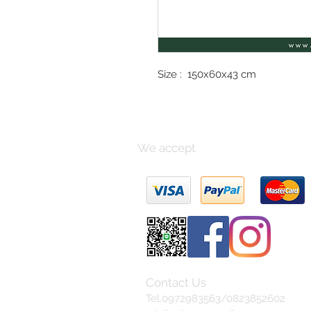
Size : 150x60x43 cm
We accept
Contact Us
Tel.0972983563/0823852602