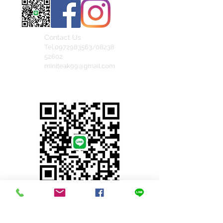
Contact Us
Tel.0972983563/08238
52602
miniteak99@gmail.com
สั่งสินค้าผ่าน Line
© 2023 by INDOOR. Proudly created with
Wix.com