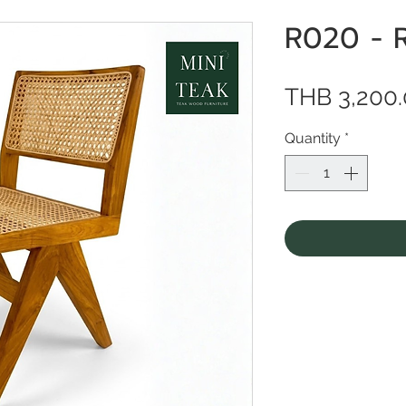
R020 - R
THB 3,200
Quantity
*