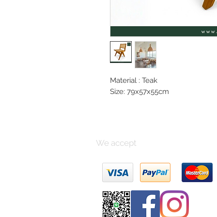
Material : Teak
Size: 79x57x55cm
We accept