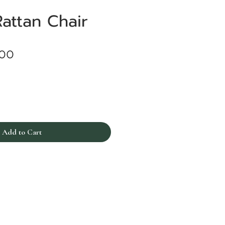
attan Chair
Price
.00
Add to Cart