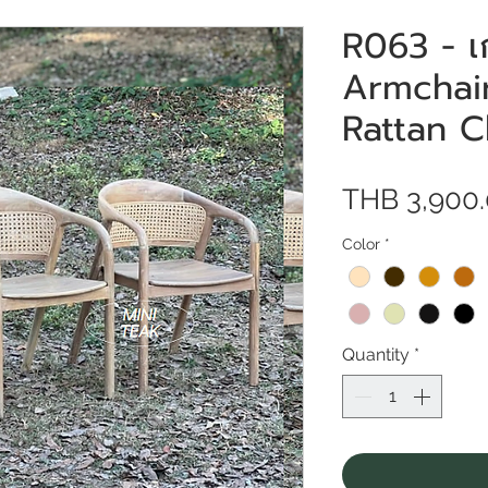
R063 - เก้
Armchair 
Rattan C
THB 3,900
Color
*
Quantity
*