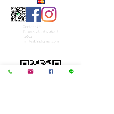
Contact Us
Tel.0972983563/08238
52602
miniteak99@gmail.com
สั่งสินค้าผ่าน Line
© 2023 by INDOOR. Proudly created with