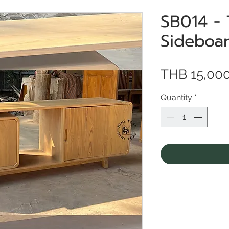
SB014 - 
Sideboa
THB 15,00
Quantity
*