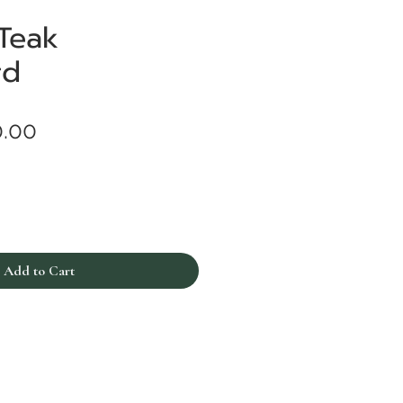
Teak
rd
Price
0.00
Add to Cart