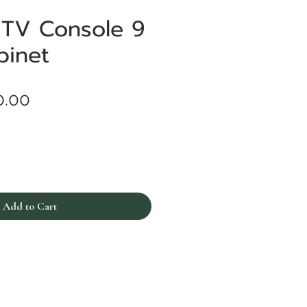
 TV Console 9
binet
Price
0.00
Add to Cart