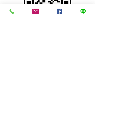
© 2023 Mini Teak ,Sung men, Phrae
Thailand