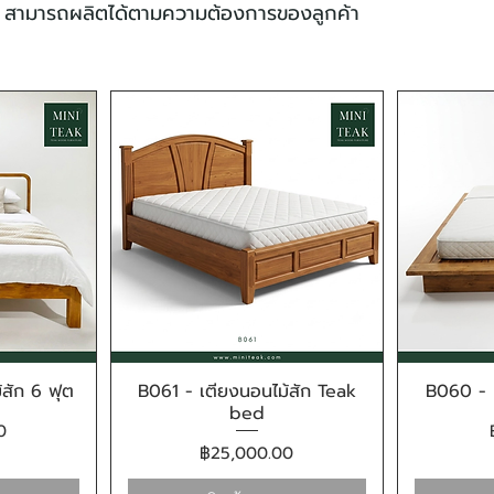
สามารถผลิตได้ตามความต้องการของลูกค้า
สัก 6 ฟุต
B061 - เตียงนอนไม้สัก Teak
B060 - 
น
ดูข้อมูลด่วน
bed
0
ราคา
฿25,000.00