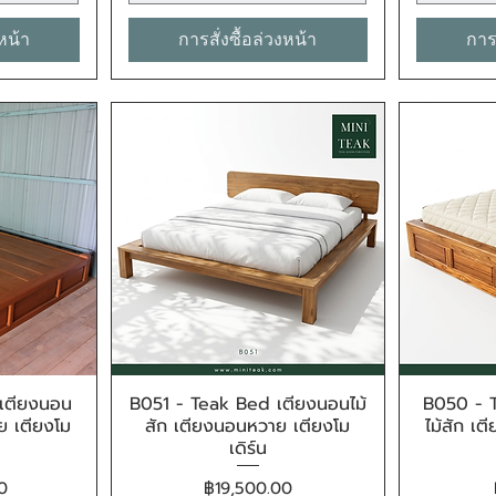
งหน้า
การสั่งซื้อล่วงหน้า
การส
เตียงนอน
B051 - Teak Bed เตียงนอนไม้
B050 - 
น
ดูข้อมูลด่วน
ย เตียงโม
สัก เตียงนอนหวาย เตียงโม
ไม้สัก เ
เดิร์น
ราคา
0
฿19,500.00