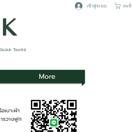
เข้าสู่ระบบ
รถเข
AK
ินิมอล วินเทจ
More
อเบาะผ้า
การวางฟูก