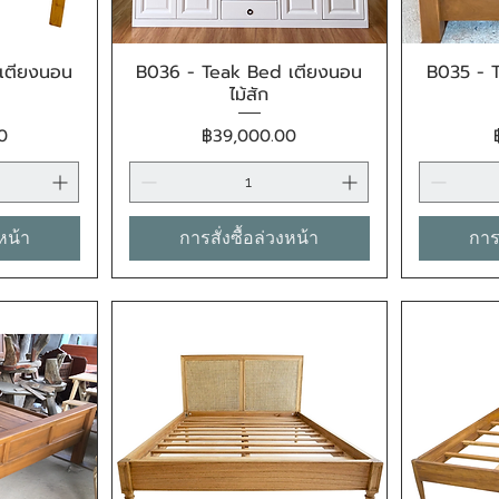
เตียงนอน
B036 - Teak Bed เตียงนอน
B035 - 
น
ดูข้อมูลด่วน
ไม้สัก
ราคา
0
฿39,000.00
งหน้า
การสั่งซื้อล่วงหน้า
การส