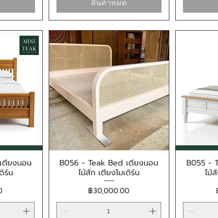
ด
สินค้าหมด
เตียงนอน
B056 - Teak Bed เตียงนอน
B055 - 
น
ดูข้อมูลด่วน
ดิร์น
ไม้สัก เตียงโมเดิร์น
ไม้ส
ราคา
0
฿30,000.00