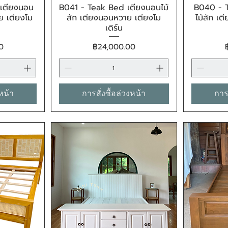
เตียงนอน
B041 - Teak Bed เตียงนอนไม้
B040 - 
น
ดูข้อมูลด่วน
ย เตียงโม
สัก เตียงนอนหวาย เตียงโม
ไม้สัก เ
เดิร์น
ราคา
0
฿24,000.00
งหน้า
การสั่งซื้อล่วงหน้า
การส