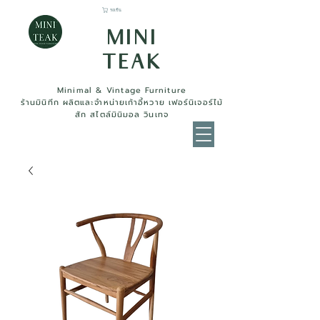
รถเข็น
MINI
TEAK
Minimal & Vintage Furniture
ร้านมินิทีก ผลิตและจำหน่ายเก้าอี้หวาย เฟอร์นิเจอร์ไม้
สัก สไตล์มินิมอล วินเทจ