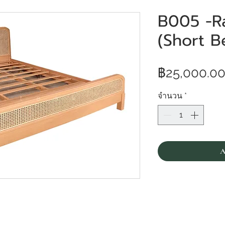
B005 -Ra
(Short B
฿25,000.0
จำนวน
*
A