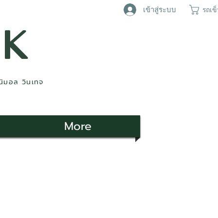
เข้าสู่ระบบ
รถเข
AK
ินิมอล วินเทจ
More