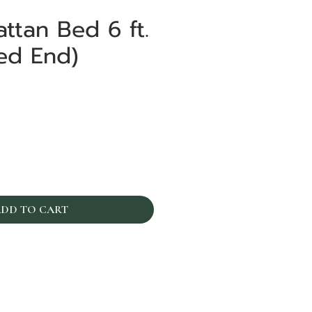
ttan Bed 6 ft.
ed End)
ราคา
0
DD TO CART