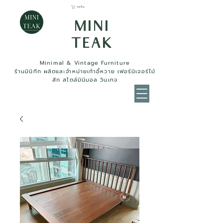
รถเข็น
MINI
TEAK
Minimal & Vintage Furniture
ร้านมินิทีก ผลิตและจำหน่ายเก้าอี้หวาย เฟอร์นิเจอร์ไม้
สัก สไตล์มินิมอล วินเทจ