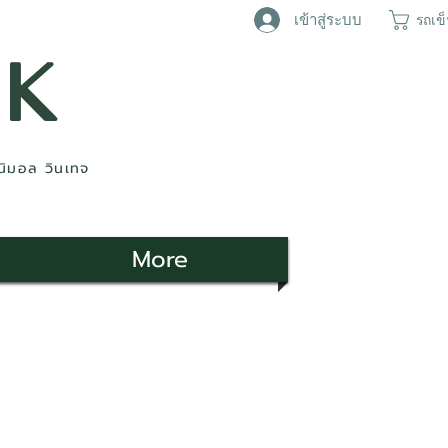
เข้าสู่ระบบ
รถเข
AK
ินิมอล วินเทจ
More