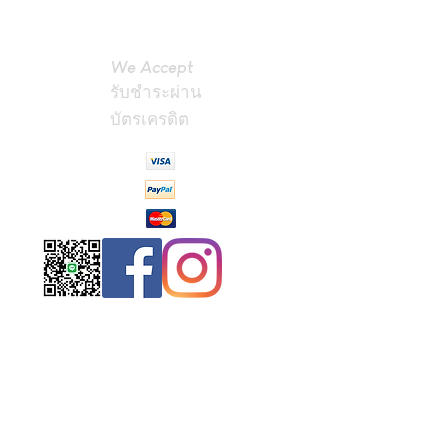
We Accept
รับชำระผ่าน
บัตรเครดิต
Contact
Us
(Phrae,
Thailand)
miniteak99@
gmail.com