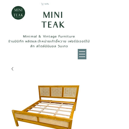
รถเข็น
MINI
TEAK
Minimal & Vintage Furniture
ร้านมินิทีก ผลิตและจำหน่ายเก้าอี้หวาย เฟอร์นิเจอร์ไม้
สัก สไตล์มินิมอล วินเทจ