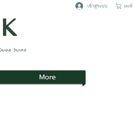
เข้าสู่ระบบ
รถเข
AK
ินิมอล วินเทจ
More