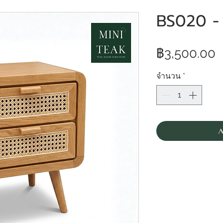
BS020 - ต
ร
฿3,500.00
จำนวน
*
A