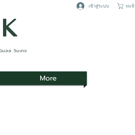
เข้าสู่ระบบ
รถเข
AK
ินิมอล วินเทจ
More