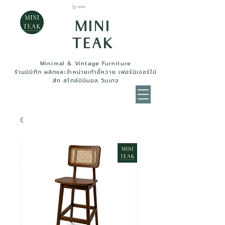
รถเข็น
MINI
TEAK
Minimal & Vintage Furniture
ร้านมินิทีก ผลิตและจำหน่ายเก้าอี้หวาย เฟอร์นิเจอร์ไม้
สัก สไตล์มินิมอล วินเทจ