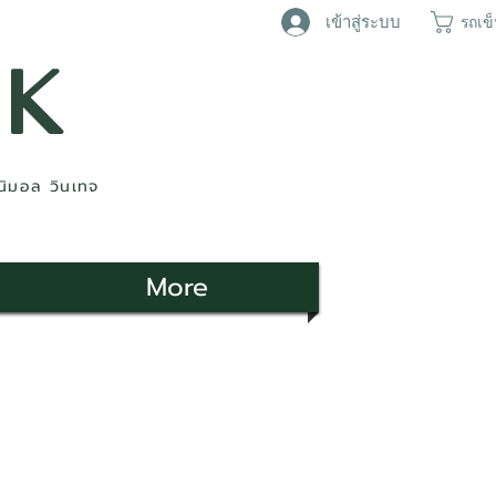
เข้าสู่ระบบ
รถเข
AK
ินิมอล วินเทจ
More