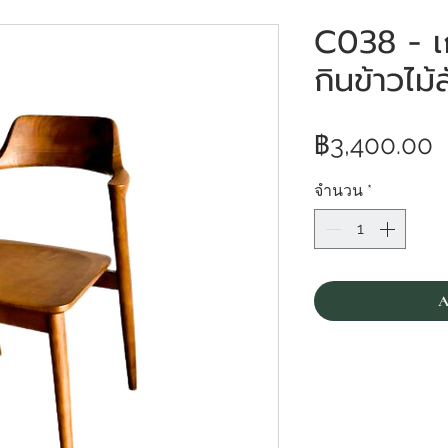
C038 - เก้า
กินข้าวไม้
ร
฿3,400.00
จำนวน
*
A