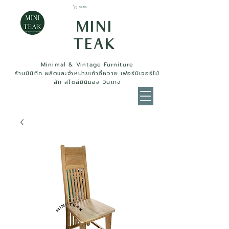
รถเข็น
MINI
TEAK
Minimal & Vintage Furniture
ร้านมินิทีก ผลิตและจำหน่ายเก้าอี้หวาย เฟอร์นิเจอร์ไม้
สัก สไตล์มินิมอล วินเทจ