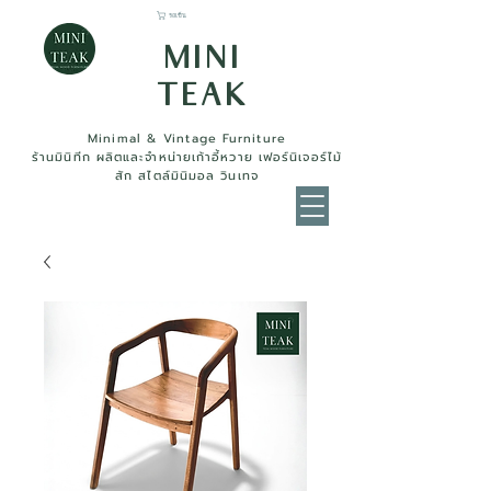
รถเข็น
MINI
TEAK
Minimal & Vintage Furniture
ร้านมินิทีก ผลิตและจำหน่ายเก้าอี้หวาย เฟอร์นิเจอร์ไม้
สัก สไตล์มินิมอล วินเทจ