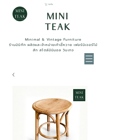
รถเข็น
MINI
TEAK
Minimal & Vintage Furniture
ร้านมินิทีก ผลิตและจำหน่ายเก้าอี้หวาย เฟอร์นิเจอร์ไม้
สัก สไตล์มินิมอล วินเทจ