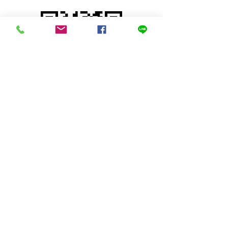
© 2023 Mini Teak ,Sung men, Phrae
Thailand