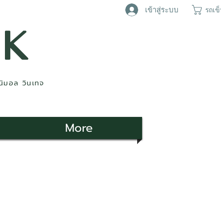
เข้าสู่ระบบ
รถเข
AK
ินิมอล วินเทจ
More