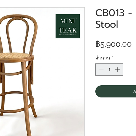
CB013 -
Stool
฿5,900.00
จำนวน
*
A