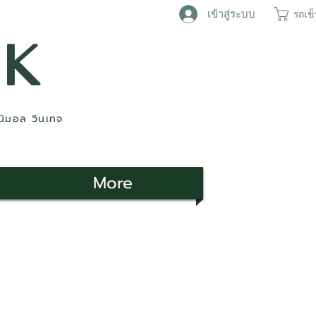
เข้าสู่ระบบ
รถเข
AK
ินิมอล วินเทจ
More