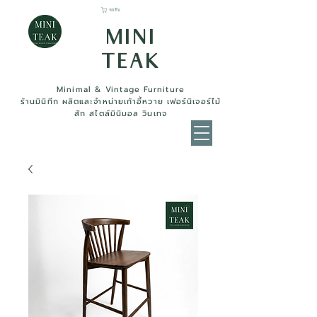
รถเข็น
MINI
TEAK
Minimal & Vintage Furniture
ร้านมินิทีก ผลิตและจำหน่ายเก้าอี้หวาย เฟอร์นิเจอร์ไม้
สัก สไตล์มินิมอล วินเทจ