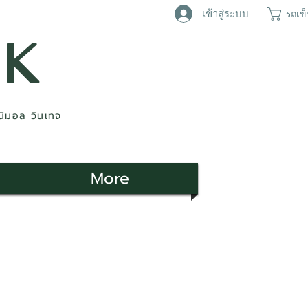
เข้าสู่ระบบ
รถเข
AK
ินิมอล วินเทจ
More