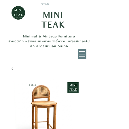
รถเข็น
MINI
TEAK
Minimal & Vintage Furniture
ร้านมินิทีก ผลิตและจำหน่ายเก้าอี้หวาย เฟอร์นิเจอร์ไม้
สัก สไตล์มินิมอล วินเทจ