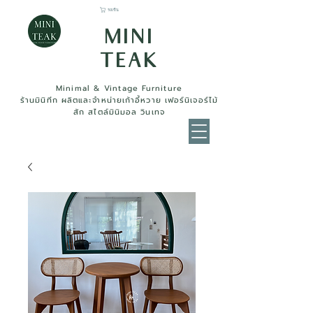
รถเข็น
MINI
TEAK
Minimal & Vintage Furniture
ร้านมินิทีก ผลิตและจำหน่ายเก้าอี้หวาย เฟอร์นิเจอร์ไม้
สัก สไตล์มินิมอล วินเทจ