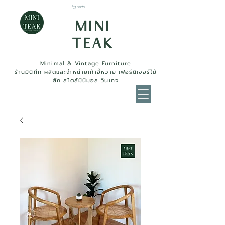
รถเข็น
MINI
TEAK
Minimal & Vintage Furniture
ร้านมินิทีก ผลิตและจำหน่ายเก้าอี้หวาย เฟอร์นิเจอร์ไม้
สัก สไตล์มินิมอล วินเทจ