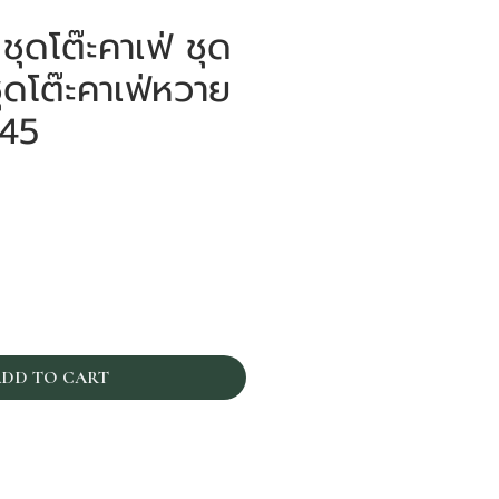
ุดโต๊ะคาเฟ่ ชุด
 ชุดโต๊ะคาเฟ่หวาย
t45
ราคา
DD TO CART