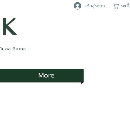
เข้าสู่ระบบ
รถเข
AK
ินิมอล วินเทจ
More