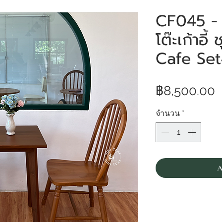
CF045 - ช
โต๊ะเก้าอี้
Cafe Se
฿8,500.00
จำนวน
*
A