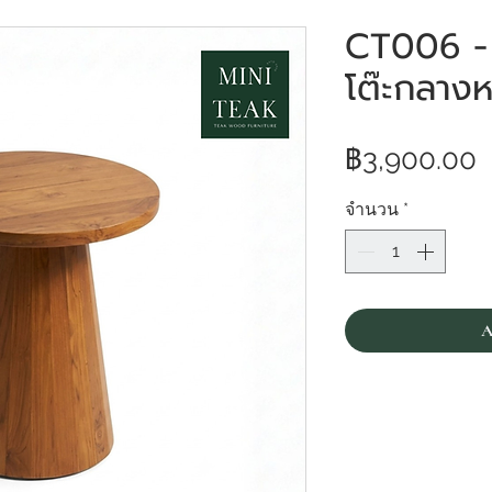
CT006 - 
โต๊ะกลางห
฿3,900.00
จำนวน
*
A