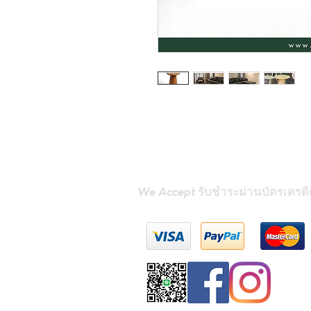
We Accept รับชำระผ่านบัตรเครดิ