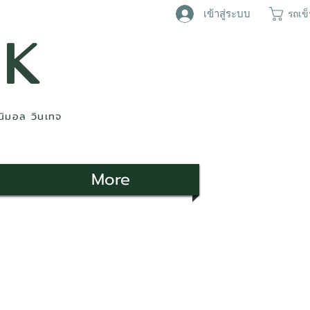
เข้าสู่ระบบ
รถเข
AK
ินิมอล วินเทจ
More