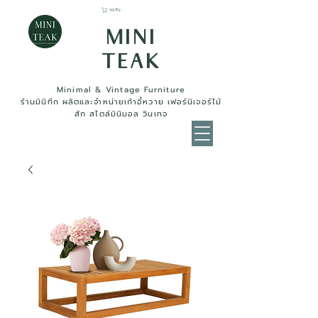
รถเข็น
MINI
TEAK
Minimal & Vintage Furniture
ร้านมินิทีก ผลิตและจำหน่ายเก้าอี้หวาย เฟอร์นิเจอร์ไม้
สัก สไตล์มินิมอล วินเทจ