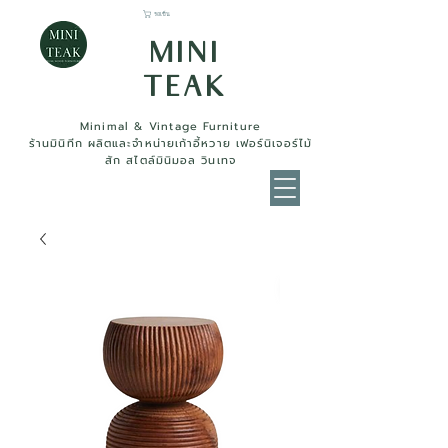
รถเข็น
MINI
TEAK
Minimal & Vintage Furniture
ร้านมินิทีก ผลิตและจำหน่ายเก้าอี้หวาย เฟอร์นิเจอร์ไม้
สัก สไตล์มินิมอล วินเทจ