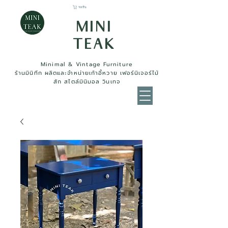
รถเข็น
MINI
TEAK
Minimal & Vintage Furniture
ร้านมินิทีก ผลิตและจำหน่ายเก้าอี้หวาย เฟอร์นิเจอร์ไม้
สัก สไตล์มินิมอล วินเทจ