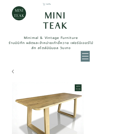
รถเข็น
MINI
TEAK
Minimal & Vintage Furniture
ร้านมินิทีก ผลิตและจำหน่ายเก้าอี้หวาย เฟอร์นิเจอร์ไม้
สัก สไตล์มินิมอล วินเทจ