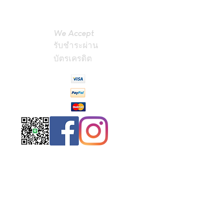
We Accept
รับชำระผ่าน
บัตรเครดิต
Contact
Us
(Phrae,
Thailand)
miniteak99@
gmail.com