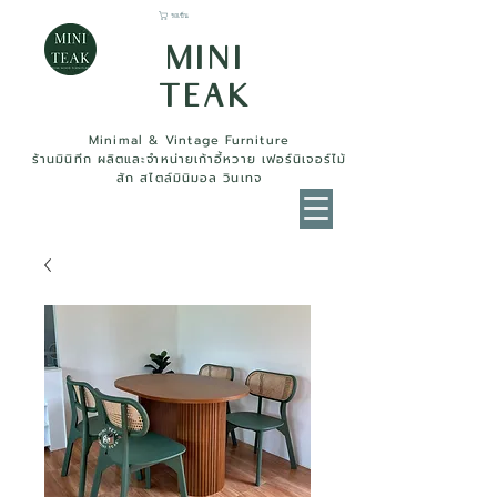
รถเข็น
MINI
TEAK
Minimal & Vintage Furniture
ร้านมินิทีก ผลิตและจำหน่ายเก้าอี้หวาย เฟอร์นิเจอร์ไม้
สัก สไตล์มินิมอล วินเทจ