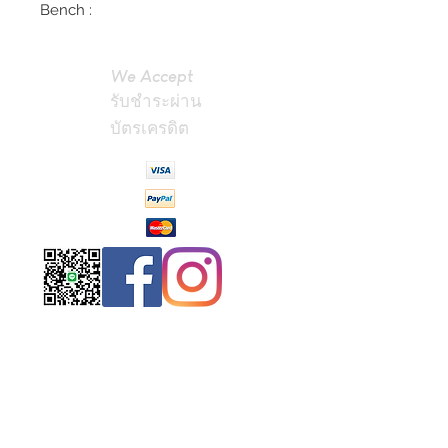
Bench :
We Accept
รับชำระผ่าน
บัตรเครดิต
Contact
Us
(Phrae,
Thailand)
miniteak99@
gmail.com