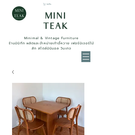
รถเข็น
MINI
TEAK
Minimal & Vintage Furniture
ร้านมินิทีก ผลิตและจำหน่ายเก้าอี้หวาย เฟอร์นิเจอร์ไม้
สัก สไตล์มินิมอล วินเทจ