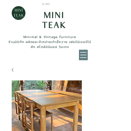
รถเข็น
MINI
TEAK
Minimal & Vintage Furniture
ร้านมินิทีก ผลิตและจำหน่ายเก้าอี้หวาย เฟอร์นิเจอร์ไม้
สัก สไตล์มินิมอล วินเทจ