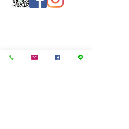
Contact
Us
(Phrae,
Thailand)
miniteak99@
gmail.com
สั่งสินค้าผ่าน Line
© 2023 Mini Teak ,Sung men, Phrae
Thailand