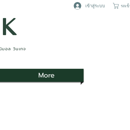
เข้าสู่ระบบ
รถเข
AK
ินิมอล วินเทจ
More