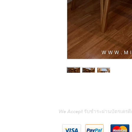
We Accept รับชำระผ่านบัตรเครดิ