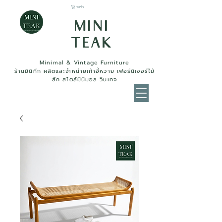
รถเข็น
MINI
TEAK
Minimal & Vintage Furniture
ร้านมินิทีก ผลิตและจำหน่ายเก้าอี้หวาย เฟอร์นิเจอร์ไม้
สัก สไตล์มินิมอล วินเทจ