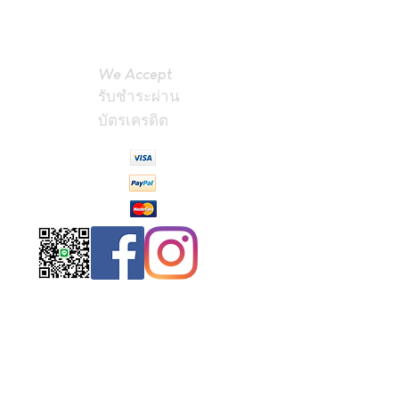
We Accept
รับชำระผ่าน
บัตรเครดิต
Contact
Us
(Phrae,
Thailand)
miniteak99@
gmail.com