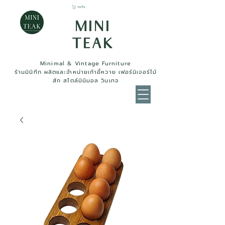
รถเข็น
MINI
TEAK
Minimal & Vintage Furniture
ร้านมินิทีก ผลิตและจำหน่ายเก้าอี้หวาย เฟอร์นิเจอร์ไม้
สัก สไตล์มินิมอล วินเทจ