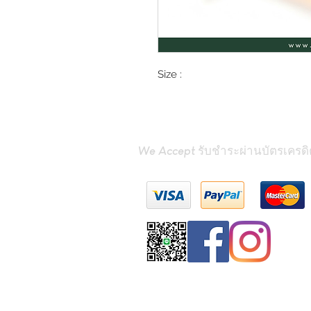
Size :
We Accept รับชำระผ่านบัตรเครดิ
Contact Us
(Phrae
miniteak99@gmai