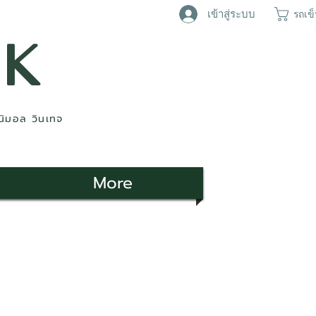
เข้าสู่ระบบ
รถเข
AK
ินิมอล วินเทจ
More