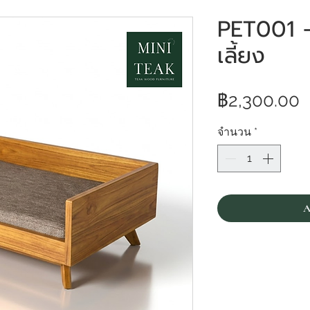
PET001 - 
เลี้ยง
ร
฿2,300.00
จำนวน
*
A