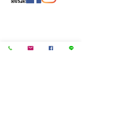
Contact
Us
(Phrae,
Thailand)
miniteak99@
gmail.com
สั่งสินค้าผ่าน Line
© 2023 Mini Teak ,Sung men, Phrae
Thailand