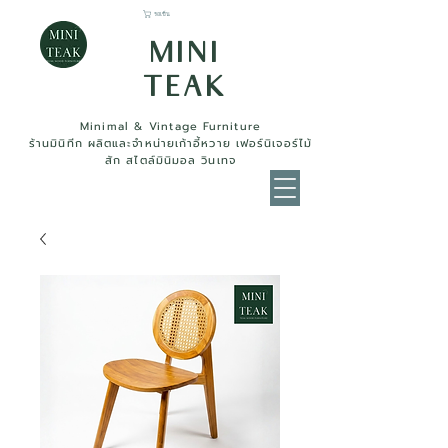
รถเข็น
MINI
TEAK
Minimal & Vintage Furniture
ร้านมินิทีก ผลิตและจำหน่ายเก้าอี้หวาย เฟอร์นิเจอร์ไม้
สัก สไตล์มินิมอล วินเทจ