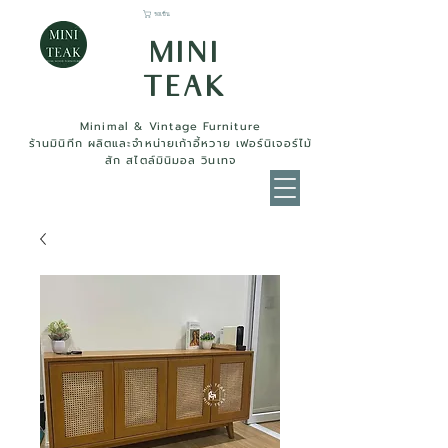
รถเข็น
MINI
TEAK
Minimal & Vintage Furniture
ร้านมินิทีก ผลิตและจำหน่ายเก้าอี้หวาย เฟอร์นิเจอร์ไม้
สัก สไตล์มินิมอล วินเทจ