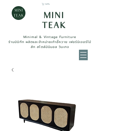
รถเข็น
MINI
TEAK
Minimal & Vintage Furniture
ร้านมินิทีก ผลิตและจำหน่ายเก้าอี้หวาย เฟอร์นิเจอร์ไม้
สัก สไตล์มินิมอล วินเทจ